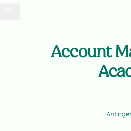
KARRIÄRMENY
Dela sidan
Account Man
Acad
Antingen 