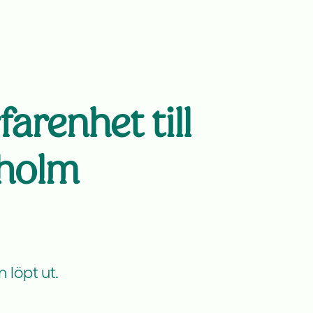
arenhet till
kholm
 löpt ut.