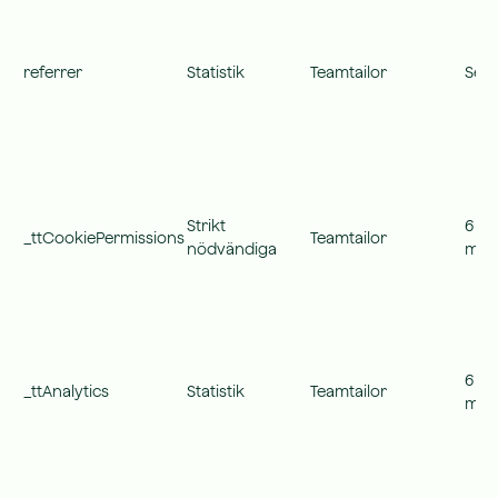
referrer
Statistik
Teamtailor
Sess
Strikt
6
_ttCookiePermissions
Teamtailor
nödvändiga
mån
6
_ttAnalytics
Statistik
Teamtailor
mån