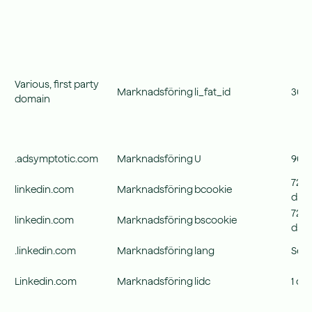
Various, first party
Marknadsföring
li_fat_id
30 d
domain
.adsymptotic.com
Marknadsföring
U
90 d
720
linkedin.com
Marknadsföring
bcookie
dag
720
linkedin.com
Marknadsföring
bscookie
dag
.linkedin.com
Marknadsföring
lang
Sess
Linkedin.com
Marknadsföring
lidc
1 da