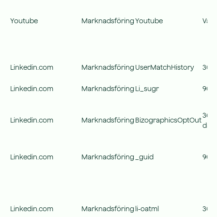
Youtube
Marknadsföring
Youtube
Vari
Linkedin.com
Marknadsföring
UserMatchHistory
30 d
Linkedin.com
Marknadsföring
Li_sugr
90 d
360
Linkedin.com
Marknadsföring
BizographicsOptOut
dag
Linkedin.com
Marknadsföring
_guid
90 d
Linkedin.com
Marknadsföring
li-oatml
30 d