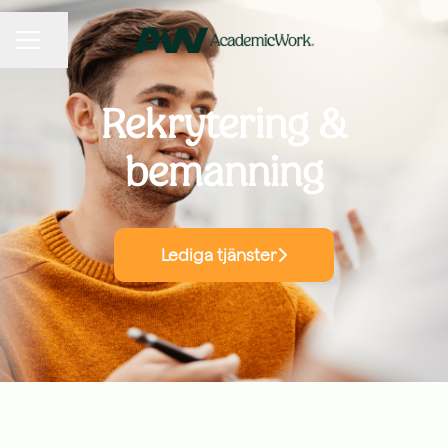
KARRIÄRMENY
Dela sidan
Rekrytering &
bemanning
Lediga tjänster