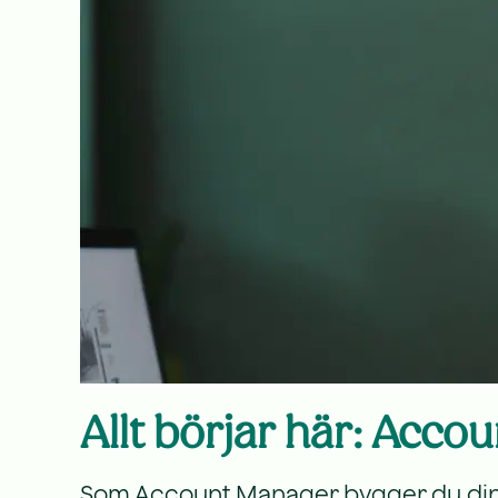
Allt börjar här: Acc
Som Account Manager bygger du din eg