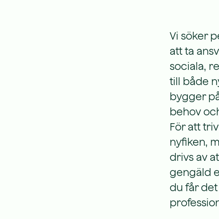
Vi söker 
att ta ans
sociala, r
till både 
bygger på 
behov och 
För att tr
nyfiken, m
drivs av a
gengäld er
du får det
profession