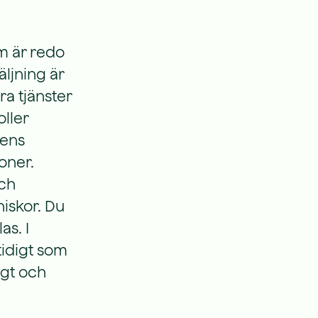
m är redo
äljning är
ra tjänster
oller
dens
oner.
och
niskor. Du
as. I
tidigt som
igt och