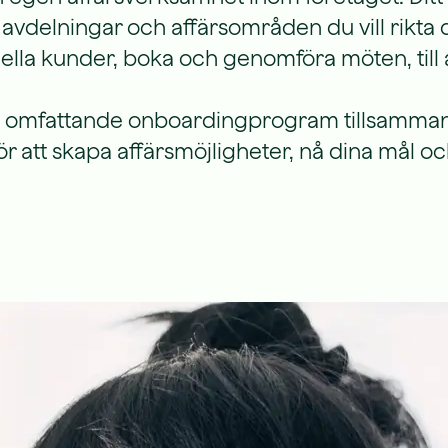
ka avdelningar och affärsområden du vill rikt
tiella kunder, boka och genomföra möten, till 
årt omfattande onboardingprogram tillsamman
för att skapa affärsmöjligheter, nå dina mål 