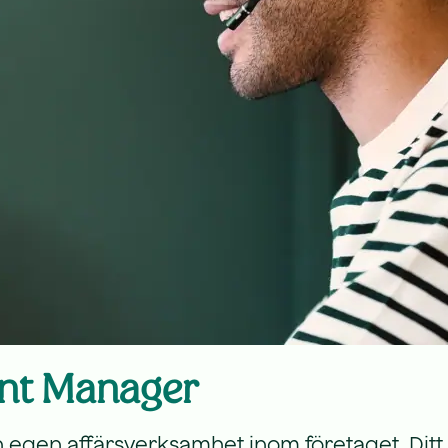
ount Manager
en affärsverksamhet inom företaget. Ditt fo