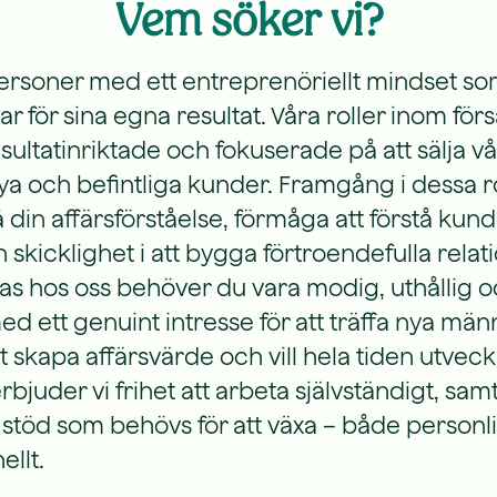
Vem söker vi?
personer med ett entreprenöriellt mindset so
var för sina egna resultat. Våra roller inom förs
esultatinriktade och fokuserade på att sälja vå
nya och befintliga kunder. Framgång i dessa r
din affärsförståelse, förmåga att förstå kun
skicklighet i att bygga förtroendefulla relati
ivas hos oss behöver du vara modig, uthållig 
ed ett genuint intresse för att träffa nya män
tt skapa affärsvärde och vill hela tiden utveckl
bjuder vi frihet att arbeta självständigt, sam
 stöd som behövs för att växa – både personl
ellt.