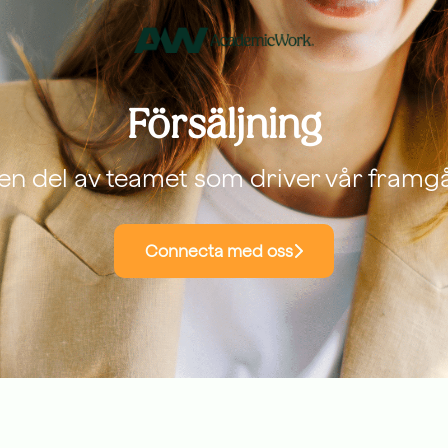
Försäljning
 en del av teamet som driver vår fram
Connecta med oss